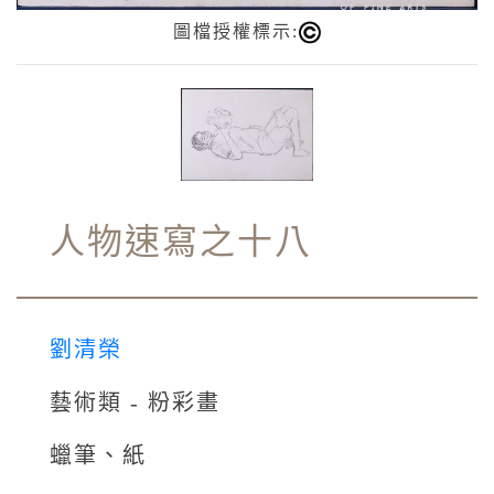
圖檔授權標示:
人物速寫之十八
劉清榮
藝術類 - 粉彩畫
蠟筆、紙