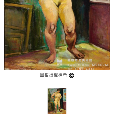
圖檔授權標示: