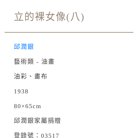
立的裸女像(八)
邱潤銀
藝術類 - 油畫
油彩、畫布
1938
80×65cm
邱潤銀家屬捐贈
登錄號：03517