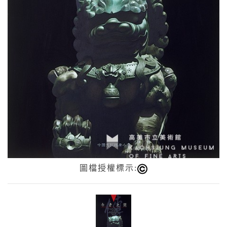
圖檔授權標示: