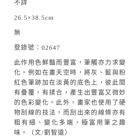
不詳
26.5×38.5cm
無
登錄號：02647
此作用色鮮豔而豐富，筆觸亦力求變
化。例如在畫天空時，將灰、藍與粉
紅色筆跡加在淡黃的底色上，彼此間
有疊覆，有揉合，產生出豐富又微妙
的色彩變化。此外，畫家也使用了硬
物刮線的技法，而刮出來的線條亦有
粗有細、變化多端，極富用筆之趣
味。（文/劉智遠）