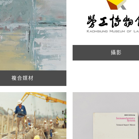
攝影
複合媒材