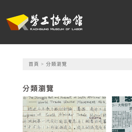
跳到主要內容
高雄市勞工博物館
網頁導覽
首頁
> 分類瀏覽
:::