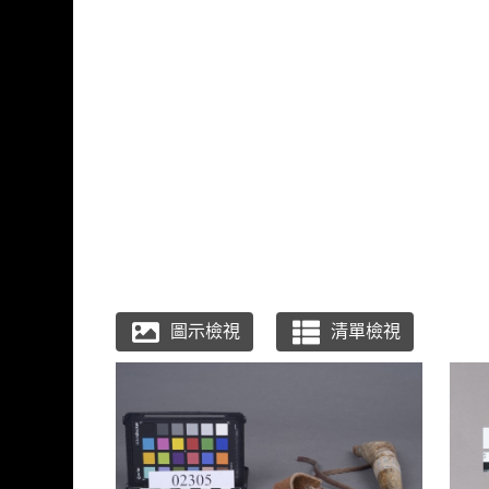
跳到主要內容
連江縣政府馬祖民俗
網頁導覽
:::