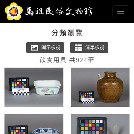
跳到主要內容
連江縣政府馬祖民俗文
網頁導覽
:::
飲食用具 共924筆