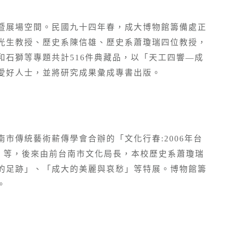
暨展場空間。民國九十四年春，成大博物館籌備處正
光生教授、歷史系陳信雄、歷史系蕭瓊瑞四位教授，
石獅等專題共計516件典藏品，以「天工四響—成
愛好人士，並將研究成果彙成專書出版。
市傳統藝術薪傳學會合辦的「文化行春:2006年台
」等，後來由前台南市文化局長，本校歷史系蕭瓊瑞
的足跡」、「成大的美麗與哀愁」等特展。博物館籌
。