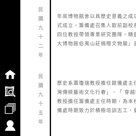
民
年底博物館舍以具歷史意義之成
國
式成立，籌備處召集人歐前副校
九
四位教授帶領專業研究團隊，精
十
大博物館伯夷山莊捐贈文物展」
二
年
:::
民
歷史系蕭瓊瑞教授擔任館備處主任
國
灣傳統藝術文化行春」、「 穿
九
教授擔任籌備處主任時期，為本
十
備處時期致力於積極培訓志工，
五
年