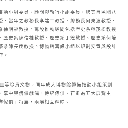
推動小組委員、顧問與執行小組委員，聘其自民國八
授、當年之教務長李建二教授、總務長何東波教授、
系徐明福教授。籌設推動顧問包括歷史系蔡茂松教授
、歷史系陳信雄教授、歷史系丁煌教授、歷史系何培
築系陳長庚教授。博物館籌設小組以規劃安置與設計
作。
器皿等珍貴文物。同年成大博物館籌備推動小組策劃
、掌中與傀儡戲偶、傳統傢俱、石雕為五大展覽主
洋傢俱」特展，兩展相互輝映。