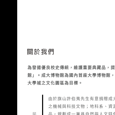
關於我們
:::
為發揚優良校史傳統，維護重要典藏品，
館」。成大博物館為國內首座大學博物館
大學城之文化園區為目標。
由於旗山許伯夷先生有意捐贈成
之機械與科技文物；地科系、資
品，規劃成一兼具自然與人文特
民