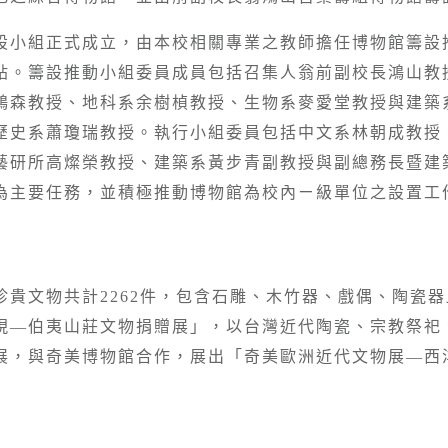
設小組正式成立，由本校相關專業之教師擔任博物館籌設
貼。籌設推動小組委員成員包括召集人翁前副校長鴻山教
鴻森教授、地科系余樹楨教授、生物系麥愛堂教授與建築
歷史系蕭瓊瑞教授。執行小組委員包括中文系林朝成教授
藝研所高燦榮教授、建築系黃步青副教授與副總務長暨建
為主要任務，並積極推動博物館為校內ㄧ級單位之設置工
珍貴文物共計2262件，包含石雕、木竹器、戲偶、陶瓷
現—伯夷山莊文物捐贈展」，以台灣近代陶瓷、宗教祭祀
展，與奇美博物館合作，展出「奇美歐洲近代文物展—西