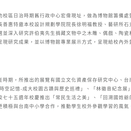
功校區日治時期舊行政中心宏偉現址，做為博物館籌備處
長善惠特邀本校設計規劃學院院長徐明福教授、藝研所石
選並深入研究許伯夷先生捐藏文物中之木雕、偶戲、陶瓷和
呈現研究成果，並以博物館專業展示方式，呈現給校內外
時期，所推出的展覽有國立文化資產保存研究中心、台南
越時空記憶-成大校園古蹟與歷史巡禮」、「林徽音紀念展
校七十五週年校慶推出「常民生活之美」、「回溯國姓爺
更積極與台南中小學合作，推動學生校外參觀學習的風氣