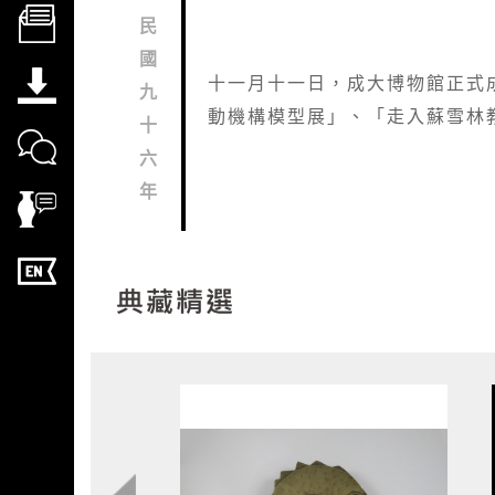
民
國
十一月十一日，成大博物館正式
九
動機構模型展」、「走入蘇雪林
十
六
年
典藏精選