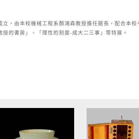
成立，由本校機械工程系顏鴻森教授擔任館長，配合本校
教授的書房」、「理性的刻度-成大二三事」等特展。