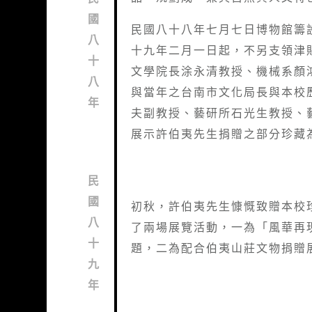
國
民國八十八年七月七日博物館籌
八
十九年二月一日起，不另支領津
十
文學院長涂永清教授、機械系顏
八
與當年之台南市文化局長與本校
年
夫副教授、藝研所石光生教授、
展示許伯夷先生捐贈之部分珍藏
民
國
初秋，許伯夷先生慷慨致贈本校
八
了兩場展覽活動，一為「風華再
十
題，二為配合伯夷山莊文物捐贈
九
年