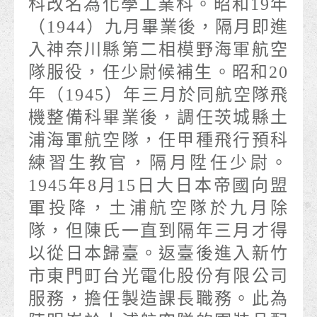
科改名為化學工業科。昭和19年
（1944）九月畢業後，隔月即進
入神奈川縣第二相模野海軍航空
隊服役，任少尉候補生。昭和20
年（1945）年三月於同航空隊飛
機整備科畢業後，調任茨城縣土
浦海軍航空隊，任甲種飛行預科
練習生教官，隔月陞任少尉。
1945年8月15日大日本帝國向盟
軍投降，土浦航空隊於九月除
隊，但陳氏一直到隔年三月才得
以從日本歸臺。返臺後進入新竹
市東門町台光電化股份有限公司
服務，擔任製造課長職務。此為