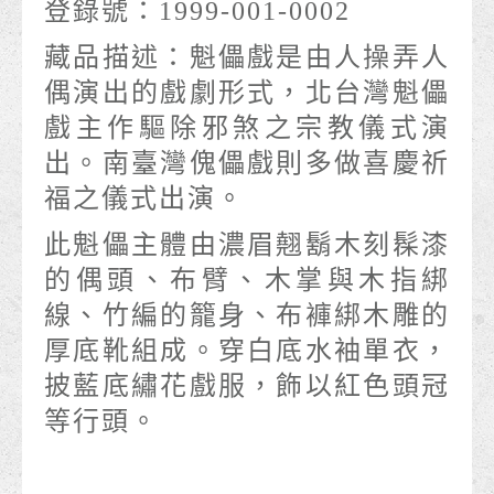
登錄號：
1999-001-0002
藏品描述：
魁儡戲是由人操弄人
偶演出的戲劇形式，北台灣魁儡
戲主作驅除邪煞之宗教儀式演
出。南臺灣傀儡戲則多做喜慶祈
福之儀式出演。
此魁儡主體由濃眉翹鬍木刻髹漆
的偶頭、布臂、木掌與木指綁
線、竹編的籠身、布褲綁木雕的
厚底靴組成。穿白底水袖單衣，
披藍底繡花戲服，飾以紅色頭冠
等行頭。