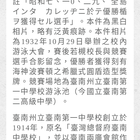
註「昭和七、一0、二九、 全島
インタ カレッヂニ於テ優勝楯
ヲ獲得セル選手」。本件為黑白
相片，略有泛黃痕跡。本件相片
為1932年10月29日舉辦之校內
游泳大會，賽後若槻校長與競賽
選手合影留念，優勝者獲得刻有
海神波賽頓之希臘式圓盾造型獎
牌。競賽場地為臺南州立臺南第
一中學校游泳池（今國立臺南第
二高級中學）。
臺南州立臺南第一中學校創立於
1914年，原名「臺灣總督府臺南
中學校」，並以臺南兩廣會館作