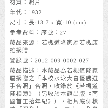
材質：
照片
年代：
1932
尺寸：
長:13.7 x 寬:10 (cm)
參考資料：
序號：27
藏品來源：
若槻道隆家屬若槻康
雄捐贈
登錄號：
2012-009-0002-027
藏品描述：
本藏品為若槻道隆家
屬捐贈之「本校水泳大會優勝選
手合照」合照，收錄於《若槻道
隆相簿》（另收於本館出版《南
國首工拾年紀》），相片底側標