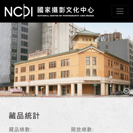
跳到主要內容
國家攝影文化中心
網頁導覽
:::
藏品統計
藏品總數:
開放總數: