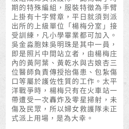
期的特殊編組，服裝特徵為手臂
上掛有十字臂章，平日就須到派
出所的上級單位「楊梅分室」接
受訓練，凡小學畢業都可加入。
吳金淼胞妹吳明珠是其中一員，
即是照片中間站立者，由楊梅庄
內的黃阿葉、黃乾水與古娘杏三
位醫師負責傳授抬傷患、包紮傷
口等屬於護佐性質的工作。太平
洋戰爭時，楊梅只有在火車站一
帶遭受一次轟炸及零星掃射，未
傷及民眾，所以婦女救護隊未正
式派上用場，是為大幸。