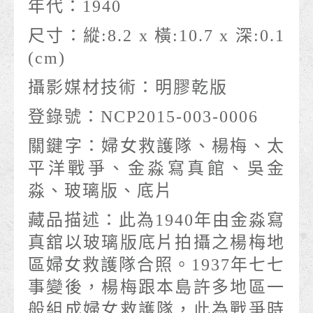
年代：
1940
尺寸：
縱:8.2 x 橫:10.7 x 深:0.1
(cm)
攝影媒材技術：
明膠乾版
登錄號：
NCP2015-003-0006
關鍵字：
婦女救護隊、楊梅、太
平洋戰爭、金淼寫真館、吳金
淼、玻璃版、底片
藏品描述：
此為1940年由金淼寫
真舘以玻璃版底片拍攝之楊梅地
區婦女救護隊合照。1937年七七
事變後，楊梅跟本島許多地區一
般組成婦女救護隊，此為戰爭時