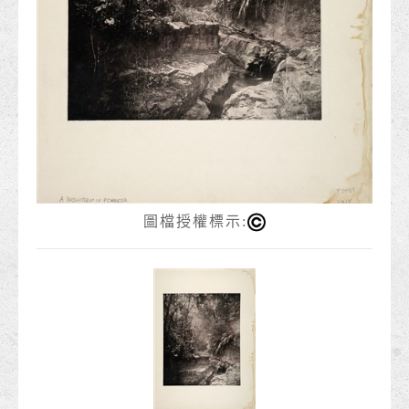
圖檔授權標示: