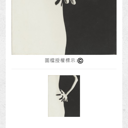
圖檔授權標示: