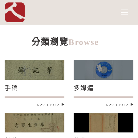
國家人權博物館
網頁導覽
跳到主要內容
分類瀏覽
Browse
分類瀏覽
:::
手稿
多媒體
see more
see more