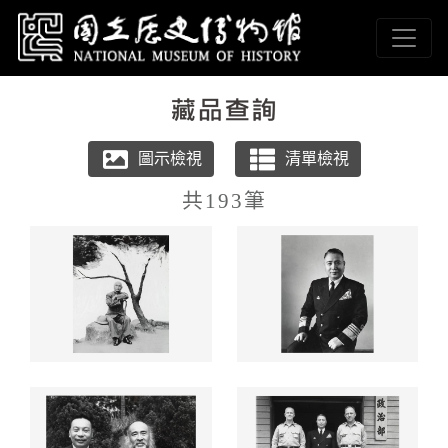
跳到主要內容
國立歷史博物館
網頁導覽
:::
共193筆