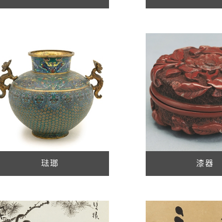
琺瑯
漆器