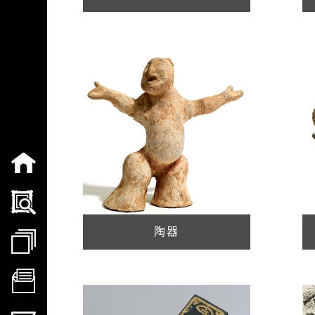
:::
陶器