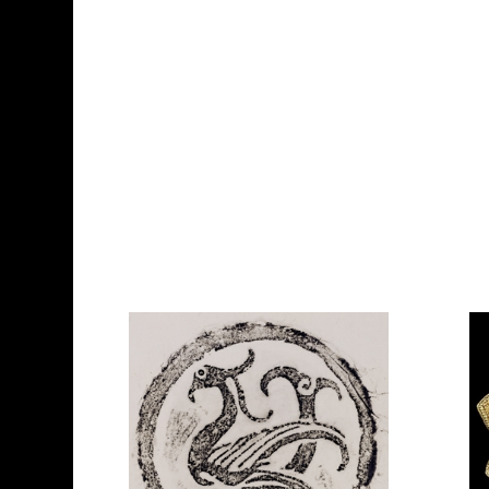
跳到主要內容
國立歷史博物館
網頁導覽
分類瀏覽
:::