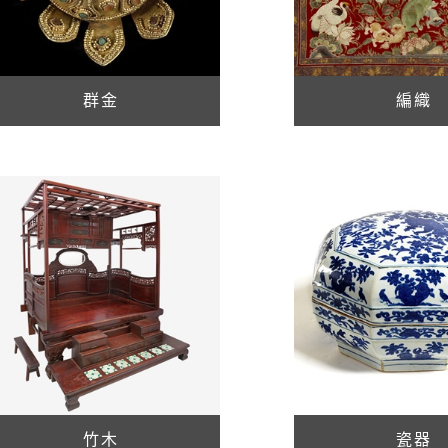
群金
編織
竹木
瓷器