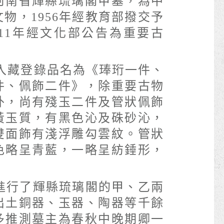
河南省輝縣琉璃閣甲墓，為中
物，1956年經教育部撥交予
011年經文化部公告為重要古
32入藏登錄品名為《琫珩一件、
件、佩飾二件》，除重要古物
外，尚有殘玉二件及管狀佩飾
黃玉質，有黑色沁及硃砂沁，
雙面飾有淺浮雕勾雲紋。管狀
色略呈青藍，一略呈紡錘形，
館進行了輝縣琉璃閣的甲、乙兩
出土銅器、玉器、陶器等千餘
多推測墓主為春秋中晚期卿一