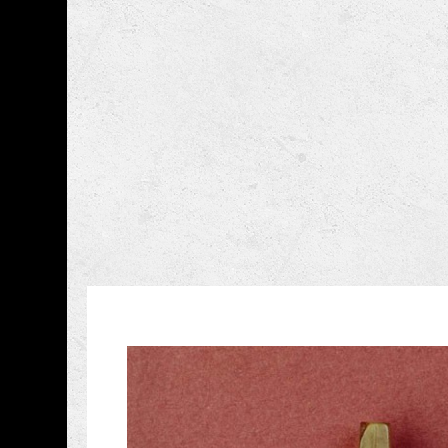
跳到主要內容
國立歷史博物館
網頁導覽
藏品資訊
:::