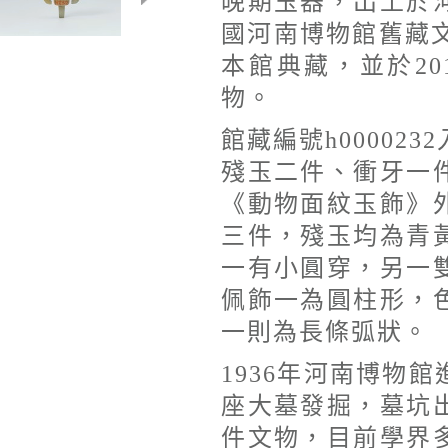
晚期玉器，出土於
國河南博物館舊藏文
本館典藏，並於2
物。
館藏編號h00002
殘玉二件、衝牙一
《動物面紋玉飾》
三件，殘玉均為青
一有小圓穿，另一
佩飾一為圓柱形，
一則為長條弧狀。
1936年河南博物
座大墓發掘，墓坑
件文物，目前學界