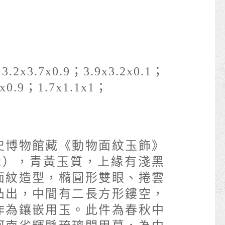
：
3.2x3.7x0.9；3.9x3.2x0.1；
1x0.9；1.7x1.1x1；
史博物館藏《動物面紋玉飾》
232），青黃玉質，上緣有淺黑
面紋造型，橢圓形雙眼、捲雲
凸出，中間有二長方形鏤空，
作為鑲嵌用玉。此件為春秋中