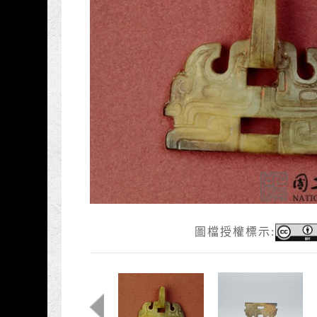
圖檔授權標示: