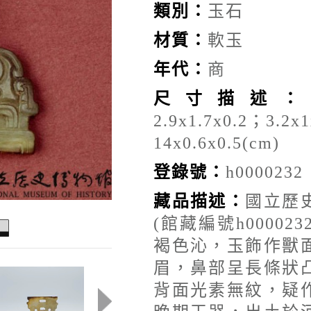
類別：
玉石
材質：
軟玉
年代：
商
尺寸描述
2.9x1.7x0.2；3.2x
14x0.6x0.5(cm)
登錄號：
h0000232
藏品描述：
國立歷
(館藏編號h0000
褐色沁，玉飾作獸
眉，鼻部呈長條狀
背面光素無紋，疑