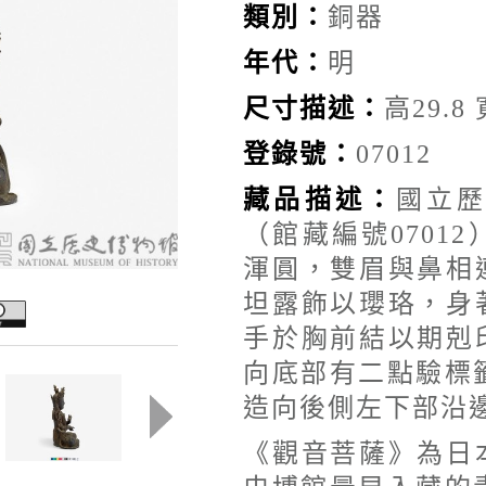
類別：
銅器
年代：
明
尺寸描述：
高29.8 
登錄號：
07012
藏品描述：
國立
（館藏編號0701
渾圓，雙眉與鼻相
坦露飾以瓔珞，身
手於胸前結以期剋
向底部有二點驗標籤
造向後側左下部沿邊
《觀音菩薩》為日