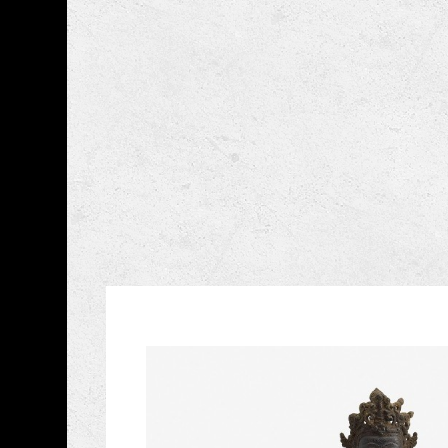
跳到主要內容
國立歷史博物館
網頁導覽
藏品資訊
:::