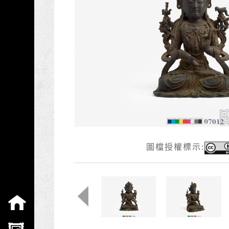
圖檔授權標示:
:::