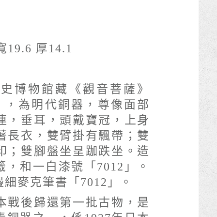
寬19.6 厚14.1
歷史博物館藏《觀音菩薩》
2），為明代銅器，尊像面部
連，垂耳，頭戴寶冠，上身
著長衣，雙臂掛有飄帶；雙
印；雙腳盤坐呈跏跌坐。造
，和一白漆號「7012」。
細麥克筆書「7012」。
本戰後歸還第一批古物，是