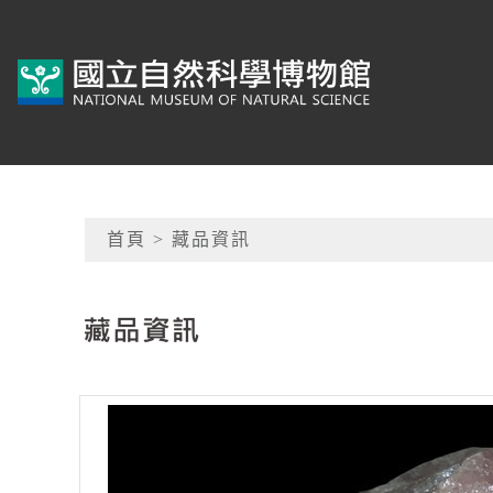
跳到主要內容
典藏網-國立自然科學
網頁導覽
首頁
> 藏品資訊
:::