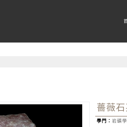
博物館
:::
薔薇石
學門：
岩礦