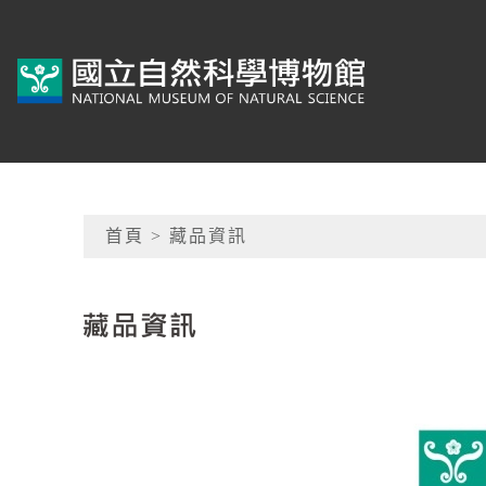
跳到主要內容
典藏網-國立自然科學
網頁導覽
首頁
> 藏品資訊
:::