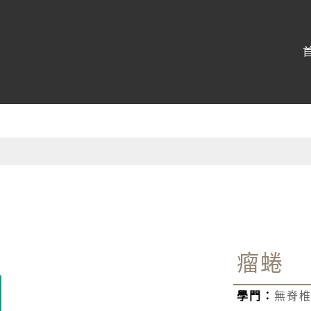
博物館
:::
瘤蜷
學門：
無脊