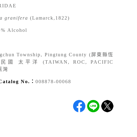
RIDAE
a granifera
(Lamarck,1822)
5% Alcohol
gchun Township, Pingtung County (屏東縣恆
國 太平洋 (TAIWAN, ROC, PACIFIC
蕉灣
talog No.：
008878-00068