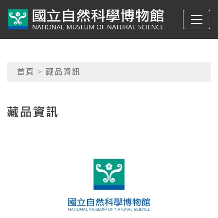
跳到主要內容
典藏網-國立自然科學
網頁導覽
首頁
> 藏品資訊
:::