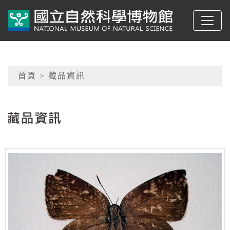
跳到主要內容
典藏網-國立自然科學
網頁導覽
首頁
> 藏品資訊
:::