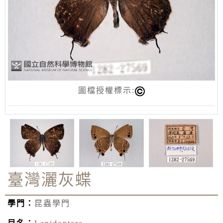
圖檔授權標示:
臺灣灑灰蝶
學門：
昆蟲學門