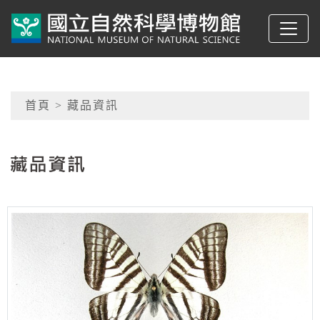
跳到主要內容
典藏網-國立自然科學
網頁導覽
首頁
> 藏品資訊
:::