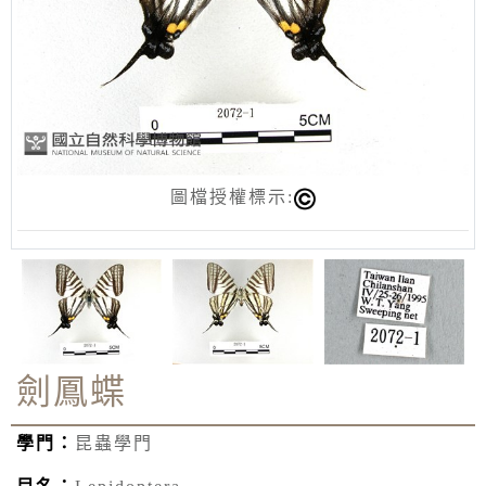
圖檔授權標示:
劍鳳蝶
學門：
昆蟲學門