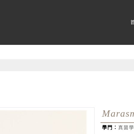
博物館
:::
Marasm
學門：
真菌