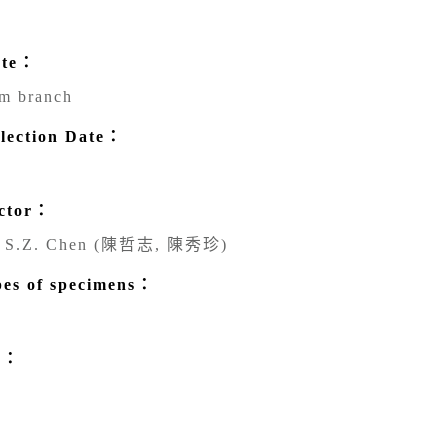
ate：
rm branch
ection Date：
ctor：
& S.Z. Chen (陳哲志, 陳秀珍)
s of specimens：
e：