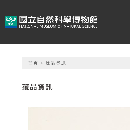
跳到主要內容
典藏網-國立自然科學
網頁導覽
首頁
> 藏品資訊
:::