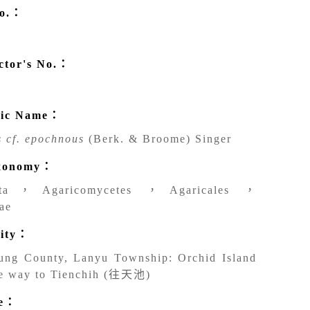
o.：
tor's No.：
fic Name：
 cf. epochnous
(Berk. & Broome) Singer
onomy：
cota，Agaricomycetes ，Agaricales ，
ae
ity：
tung County, Lanyu Township: Orchid Island
e way to Tienchih (往天池)
de：