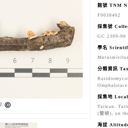
館號 TNM N
F0038402
採集號 Collec
GC 2309-90
學名 Scienti
Marasmiellus
分類資訊 Tax
Basidiomy
Omphalotace
採集地 Local
示:
Taiwan. Tai
(蘭嶼), on th
海拔 Altitu