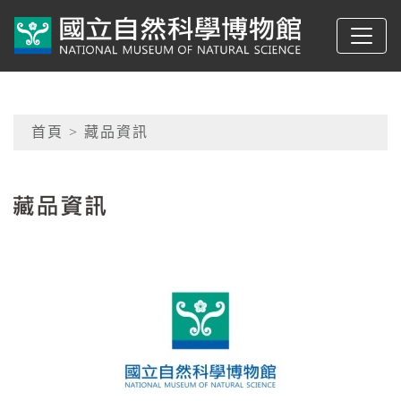
跳到主要內容
典藏網-國立自然科學
網頁導覽
首頁
> 藏品資訊
:::