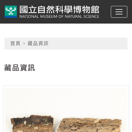
跳到主要內容
典藏網-國立自然科學
網頁導覽
首頁
> 藏品資訊
:::