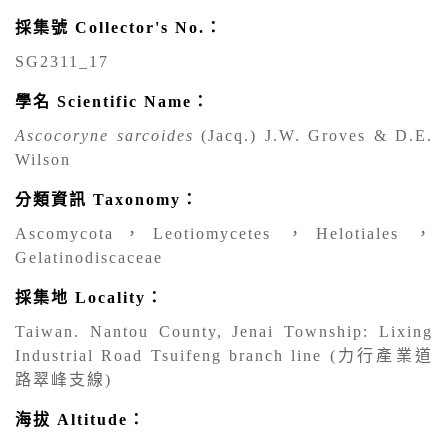
採集號 Collector's No.：
SG2311_17
學名 Scientific Name：
Ascocoryne sarcoides
(Jacq.) J.W. Groves & D.E.
Wilson
分類資訊 Taxonomy：
Ascomycota，Leotiomycetes ，Helotiales ，
Gelatinodiscaceae
採集地 Locality：
Taiwan. Nantou County, Jenai Township: Lixing
Industrial Road Tsuifeng branch line (力行產業道
路翠峰支線)
海拔 Altitude：