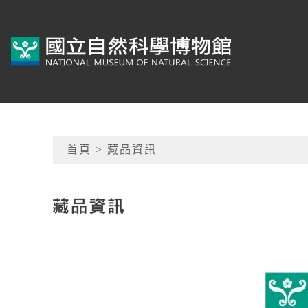
跳到主要內容
典藏網-國立自然科學
網頁導覽
首頁
> 藏品資訊
:::