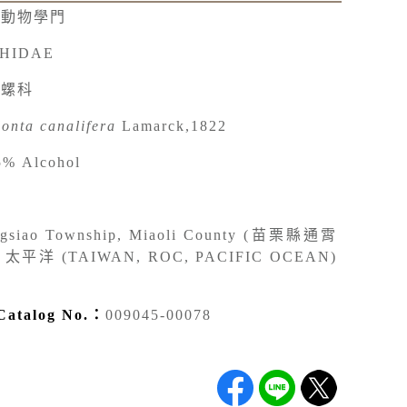
椎動物學門
HIDAE
鐘螺科
onta canalifera
Lamarck,1822
5% Alcohol
gsiao Township, Miaoli County (苗栗縣通霄
太平洋 (TAIWAN, ROC, PACIFIC OCEAN)
talog No.：
009045-00078