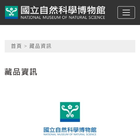
跳到主要內容
典藏網-國立自然科學
網頁導覽
首頁
> 藏品資訊
:::