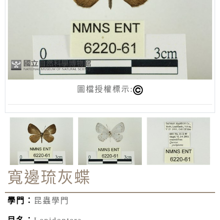
圖檔授權標示:
寬邊琉灰蝶
學門：
昆蟲學門