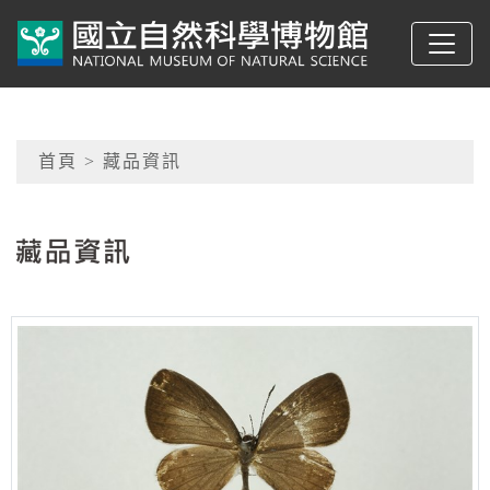
跳到主要內容
典藏網-國立自然科學
網頁導覽
首頁
> 藏品資訊
:::