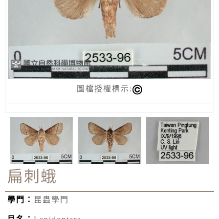
圖檔授權標示:
扁刺蛾
學門：
昆蟲學門