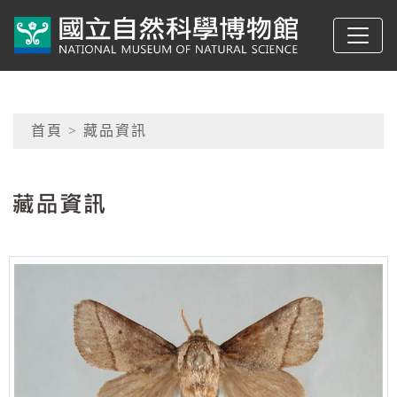
跳到主要內容
典藏網-國立自然科學
網頁導覽
首頁
> 藏品資訊
:::