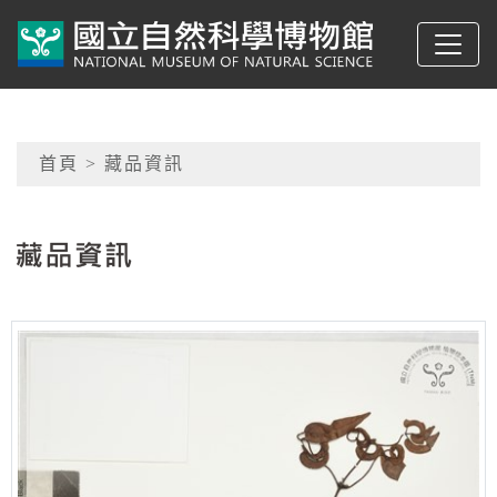
跳到主要內容
典藏網-國立自然科學
網頁導覽
首頁
> 藏品資訊
:::