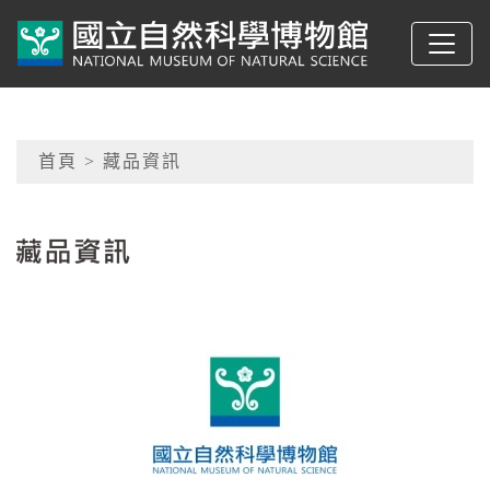
跳到主要內容
典藏網-國立自然科學
網頁導覽
首頁
> 藏品資訊
:::