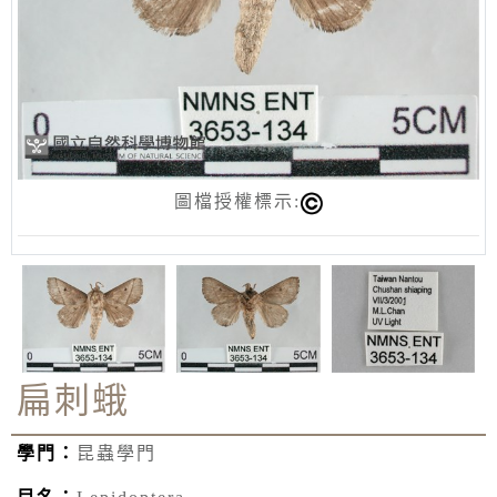
圖檔授權標示:
扁刺蛾
學門：
昆蟲學門