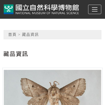
跳到主要內容
典藏網-國立自然科學
網頁導覽
首頁
> 藏品資訊
:::