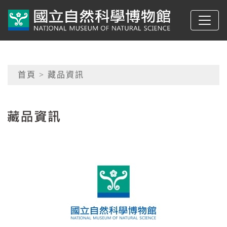
跳到主要內容
典藏網-國立自然科學
網頁導覽
首頁
> 藏品資訊
:::