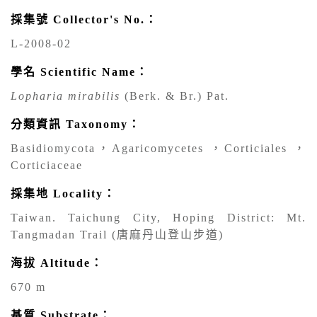
採集號 Collector's No.：
L-2008-02
學名 Scientific Name：
Lopharia mirabilis
(Berk. & Br.) Pat.
分類資訊 Taxonomy：
Basidiomycota，Agaricomycetes ，Corticiales ，
Corticiaceae
採集地 Locality：
Taiwan. Taichung City, Hoping District: Mt.
Tangmadan Trail (唐麻丹山登山步道)
海拔 Altitude：
670 m
基質 Substrate：