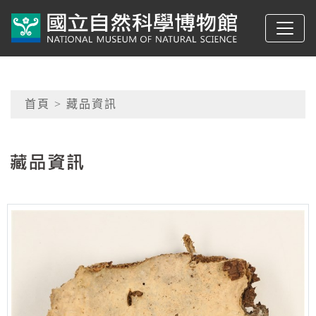
跳到主要內容
典藏網-國立自然科學
網頁導覽
首頁
> 藏品資訊
:::