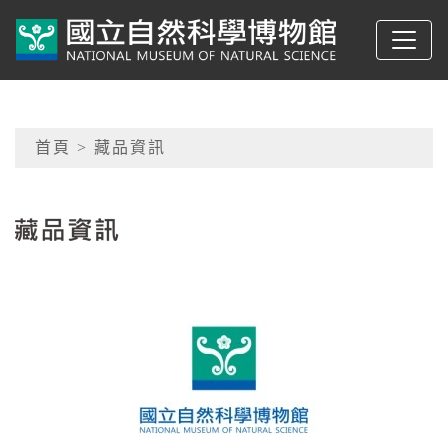
跳到主要內容
典藏網-國立自然科學
網頁導覽
首頁
> 藏品資訊
:::