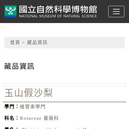
跳到主要內容
典藏網-國立自然科學
網頁導覽
首頁
> 藏品資訊
:::
玉山假沙梨
學門：
維管束學門
科名：
Rosaceae 薔薇科