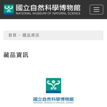
跳到主要內容
典藏網-國立自然科學
網頁導覽
首頁
> 藏品資訊
:::