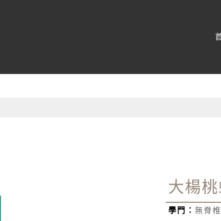
博物館
:::
大楊桃
學門：
無脊