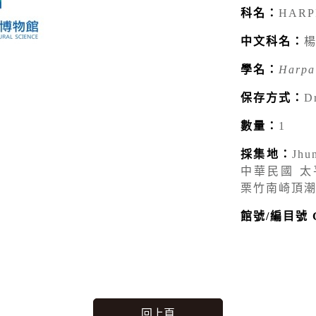
科名：
HARP
中文科名：
學名：
Harpa
保存方式：
D
數量：
1
採集地：
Jhu
中華民國 太平洋
栗竹南崎頂
館號/編目號 Ca
回上頁