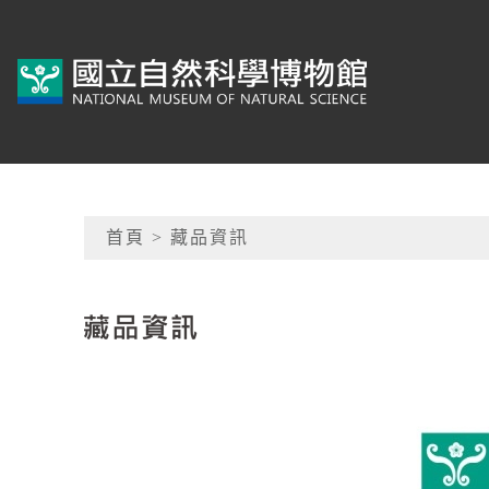
跳到主要內容
典藏網-國立自然科學
網頁導覽
首頁
> 藏品資訊
:::