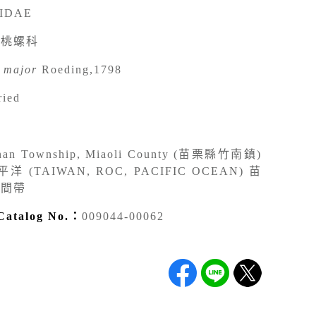
IDAE
楊桃螺科
 major
Roeding,1798
ried
nan Township, Miaoli County (苗栗縣竹南鎮)
 (TAIWAN, ROC, PACIFIC OCEAN) 苗
潮間帶
talog No.：
009044-00062