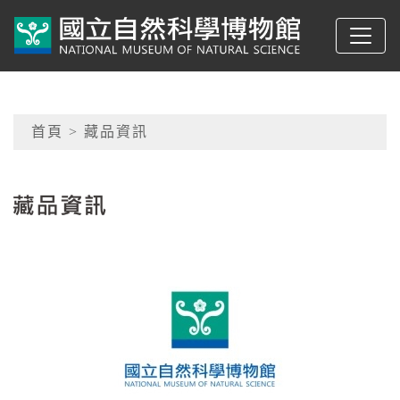
跳到主要內容
典藏網-國立自然科學
網頁導覽
首頁
> 藏品資訊
:::