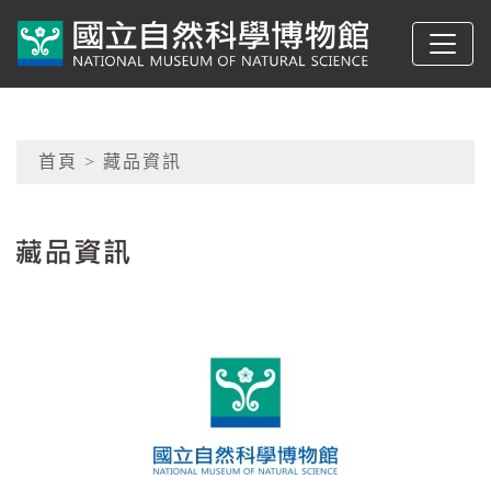
跳到主要內容
典藏網-國立自然科學
網頁導覽
首頁
> 藏品資訊
:::