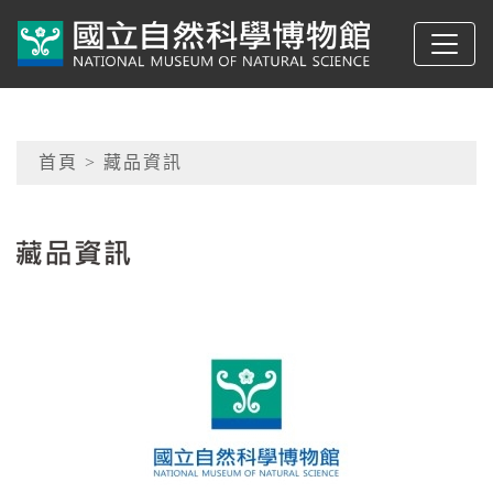
跳到主要內容
典藏網-國立自然科學
網頁導覽
首頁
> 藏品資訊
:::