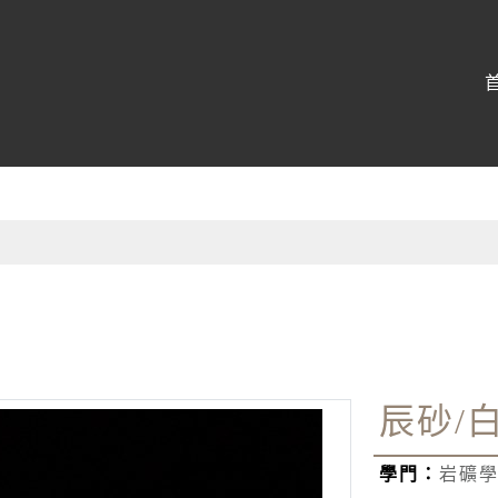
博物館
:::
辰砂/
學門：
岩礦