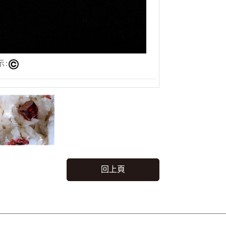
示:
回上頁