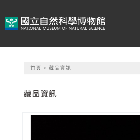
跳到主要內容
典藏網-國立自然科學
網頁導覽
首頁
> 藏品資訊
:::