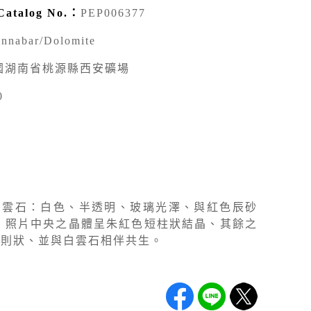
talog No.：
PEP006377
innabar/Dolomite
國湖南省桃源縣西安礦場
0
9
白雲石：白色、半透明、玻璃光澤、與紅色辰砂
：照片中央之晶體呈朱紅色短柱狀結晶、其餘之
規則狀、並與白雲石相伴共生。