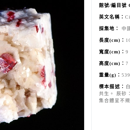
館號/編目號 Ca
英文名稱：
C
採集地：
中
長度(cm)：
1
寬度(cm)：
9
高度(cm)：
7
重量(g)：
53
標本描述：
共生。 辰砂
集合體呈不