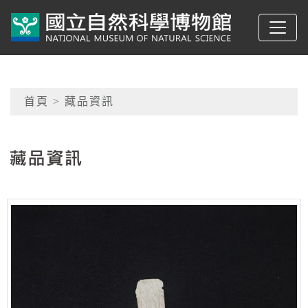
跳到主要內容
典藏網-國立自然科學
網頁導覽
首頁
> 藏品資訊
:::