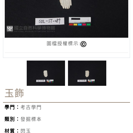
圖檔授權標示:
玉飾
學門：
考古學門
類別：
發掘標本
材質：
閃玉