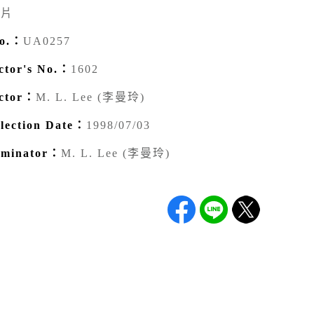
照片
o.：
UA0257
tor's No.：
1602
ctor：
M. L. Lee (李曼玲)
ection Date：
1998/07/03
minator：
M. L. Lee (李曼玲)