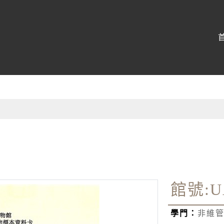
博物館
:::
館號:U
學門：
非維