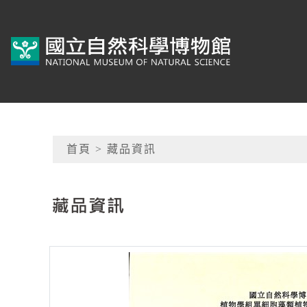
跳到主要內容
典藏網-國立自然科學
網頁導覽
首頁
> 藏品資訊
:::