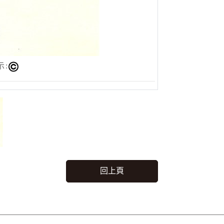
示:
回上頁