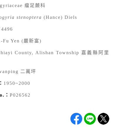
ogyriaceae 瘤足蕨科
gyria stenoptera
(Hance) Diels
4496
n-Fu Yen (嚴新富)
hiayi County, Alishan Township 嘉義縣阿里
wanping 二萬坪
：
1950~2000
o.：
P026562