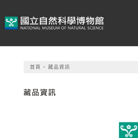
跳到主要內容
典藏網-國立自然科學
網頁導覽
首頁
> 藏品資訊
:::