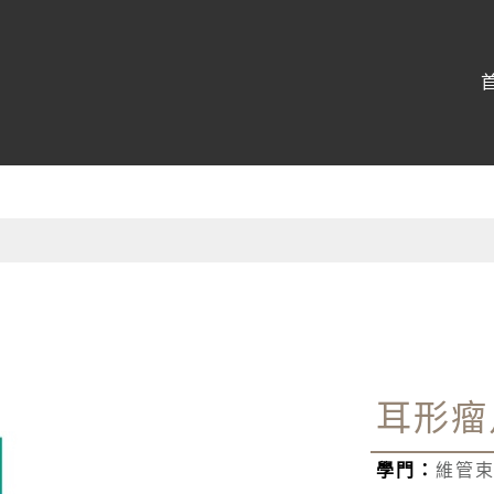
博物館
:::
耳形瘤
學門：
維管