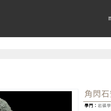
博物館
:::
角閃石
學門：
岩礦