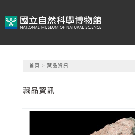
跳到主要內容
典藏網-國立自然科學
網頁導覽
首頁
> 藏品資訊
:::