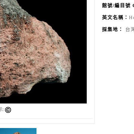
館號/編目號 Ca
英文名稱：
H
採集地：
台
示: