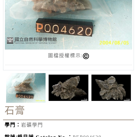
圖檔授權標示:
石膏
學門：
岩礦學門