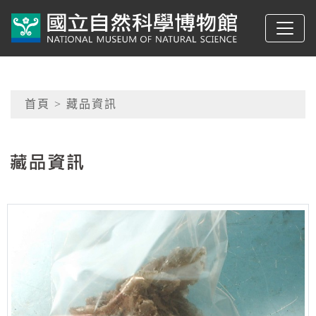
跳到主要內容
典藏網-國立自然科學
網頁導覽
首頁
> 藏品資訊
:::