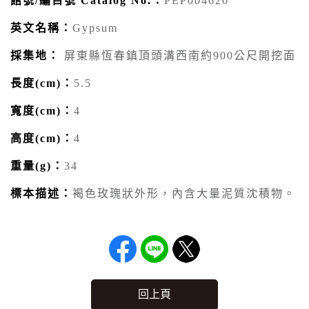
館號/編目號 Catalog No.：
PEP004620
英文名稱：
Gypsum
採集地：
屏東縣恆春鎮頂頭溝西南約900公尺開挖面
長度(cm)：
5.5
寬度(cm)：
4
高度(cm)：
4
重量(g)：
34
標本描述：
褐色玫瑰狀外形，內含大量泥質沈積物。
回上頁